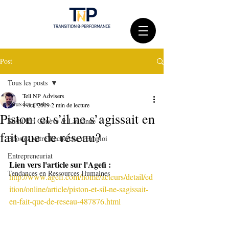
Post
Tous les posts
Tell NP Advisers
Tous les posts
9 oct. 2019
2 min de lecture
Piston: et s’il ne s’agissait en
Sushi RH Genève & Lausanne
fait que de réseau?
Boostez votre Recherche d'Emploi
Entrepreneuriat
Lien vers l'article sur l'Agefi : 
Tendances en Ressources Humaines
http://www.agefi.com/home/acteurs/detail/ed
ition/online/article/piston-et-sil-ne-sagissait-
en-fait-que-de-reseau-487876.html