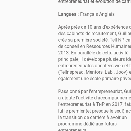
entrepreneuriat et évolution de carr
Langues :
Français Anglais
Après près de 10 ans d'expérience 
des cabinets de recrutement, Guill
crée sa première société, Tell NP, ca
de conseil en Ressources Humaine
2013. En parallèle de cette activité
principale, il développe plusieurs id
entrepreneuriales orientées web et 
(Tellnspread, Mentors' Lab , Joov) e
également une école primaire privé
Passionné par l'entrepreneuriat, Gu
a ajouté l'activité d'accompagneme
l'entrepreneuriat à T
P en 2017, fai
N
lui le premier (et presque le seul) a
la transition de carrière à avoir un
programme dédié aux futurs
entrepreneurs.