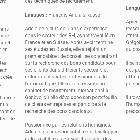
des techniques de recrutement.
ière.
Langu
Langues :
Français Anglais Russe
Après
Adélaïde a plus de 5 ans d'expérience
resso
dans
dans le secteur des RH, ayant travaillé en
struct
aume
France et en Suisse. Après avoir terminé
Grégoi
binet
ses études en Russie, elle a rejoint un
du co
s en
premier cabinet de conseil, se concentrant
sur la recherche des bons candidats pour
Il se 
ées
ses clients dans différents secteurs et
des p
tech
notamment sur les professionnels de
affair
t crée
l'informatique. Elle rejoint ensuite un
person
e.
cabinet de recrutement international à
Genève, où elle développe son portefeuille
Il tra
illaume
de clients entreprises et participe à la
l'huma
nt à
recherche des bons candidats.
préoc
sant de
cteur de
Passionnée par les relations humaines,
Adélaïde a la responsabilité de développer
notre visibilité en Suisse et de créer des