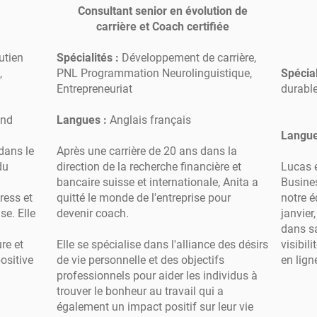
Consultant senior en évolution de
carrière et Coach certifiée
utien
Spécialités :
Développement de carrière,
,
PNL Programmation Neurolinguistique,
Spécial
Entrepreneuriat
durable
and
Langues :
Anglais français
Langue
dans le
Après une carrière de 20 ans dans la
du
direction de la recherche financière et
Lucas 
bancaire suisse et internationale, Anita a
Busines
ress et
quitté le monde de l'entreprise pour
notre é
se. Elle
devenir coach.
janvie
h
dans s
ure et
Elle se spécialise dans l'alliance des désirs
visibil
ositive
de vie personnelle et des objectifs
en lign
professionnels pour aider les individus à
trouver le bonheur au travail qui a
également un impact positif sur leur vie