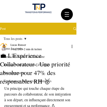
Post
Tous les posts
Lucas Runser
Tous les posts
1 oct. 2024
2 min de lecture
💼 L'Expérience
Sushi RH Genève & Lausanne
Collaborateur : Une priorité
Boostez votre Recherche d'Emploi
absolue pour 47% des
Entrepreneuriat
responsables RH 🥇
Tendances en Ressources Humaines
Un principe qui touche chaque étape du 
parcours du collaborateur, de son intégration 
à son départ, en influençant directement son 
engagement et sa performance. 💪